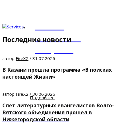
В Десяти Заповедях отражена Божья любовь, Его воля и
намерения в вопросах поведения человека и его
взаимоотношений с Богом и ближними.
Найти
ответы на
Последние новости
вопросы
автор
FireX2
/
31.07.2026
Бог через Библию
В Казани прошла программа «В поисках
отвечает на множество
вопросов. Найдите ответ
настоящей Жизни»
на свои вопросы в Слове
Божьем.
автор
FireX2
/
30.06.2026
Подробнее
Слет литературных евангелистов Волго-
Вятского объединения прошел в
Нижегородской области