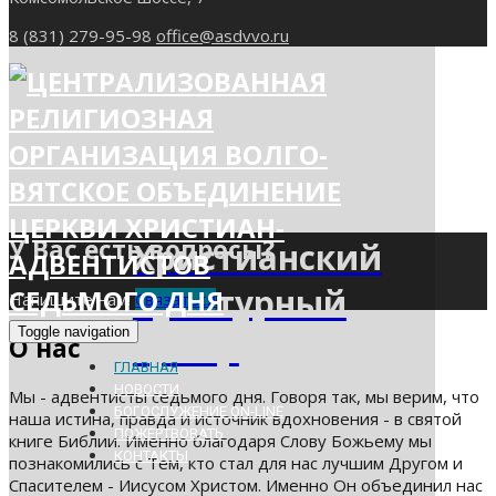
8 (831) 279-95-98
office@asdvvo.ru
У Вас есть вопросы?
Христианский
Культурный
Напишите нам!
Связаться
Toggle navigation
Центр
О нас
ГЛАВНАЯ
НОВОСТИ
Мы - адвентисты седьмого дня. Говоря так, мы верим, что
Это большое
БОГОСЛУЖЕНИЕ ON-LINE
наша истина, правда и источник вдохновения - в святой
многофункциональное
ПОЖЕРТВОВАТЬ
книге Библии. Именно благодаря Слову Божьему мы
здание. Его строительство
КОНТАКТЫ
познакомились с Тем, кто стал для нас лучшим Другом и
началось в 1992 году и
Спасителем - Иисусом Христом. Именно Он объединил нас
планировалось как место