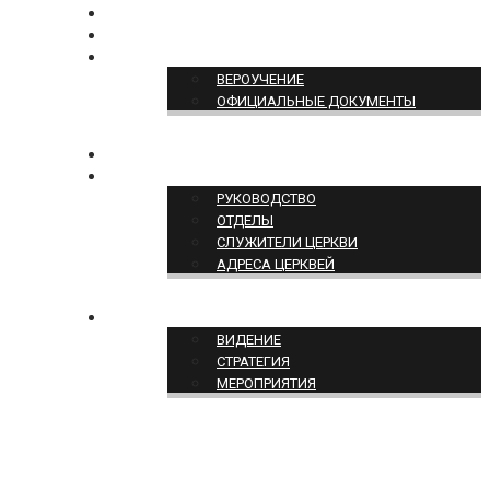
БОГОСЛУЖЕНИЕ ON-LINE
ПОЖЕРТВОВАТЬ
ПОЗИЦИЯ ЦЕРКВИ
ВЕРОУЧЕНИЕ
ОФИЦИАЛЬНЫЕ ДОКУМЕНТЫ
КОНТАКТЫ
СТРУКТУРА ЦЕРКВИ
РУКОВОДСТВО
ОТДЕЛЫ
СЛУЖИТЕЛИ ЦЕРКВИ
АДРЕСА ЦЕРКВЕЙ
СЛУЖЕНИЕ ЦЕРКВИ
ВИДЕНИЕ
СТРАТЕГИЯ
МЕРОПРИЯТИЯ