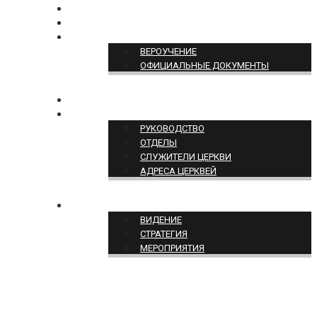
БОГОСЛУЖЕНИЕ ON-LINE
ПОЖЕРТВОВАТЬ
ПОЗИЦИЯ ЦЕРКВИ
ВЕРОУЧЕНИЕ
ОФИЦИАЛЬНЫЕ ДОКУМЕНТЫ
КОНТАКТЫ
СТРУКТУРА ЦЕРКВИ
РУКОВОДСТВО
ОТДЕЛЫ
СЛУЖИТЕЛИ ЦЕРКВИ
АДРЕСА ЦЕРКВЕЙ
СЛУЖЕНИЕ ЦЕРКВИ
ВИДЕНИЕ
СТРАТЕГИЯ
МЕРОПРИЯТИЯ