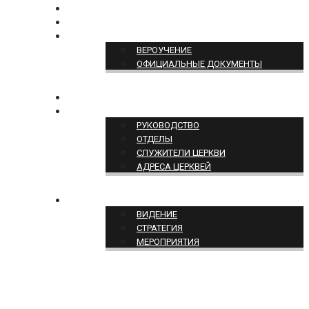
БОГОСЛУЖЕНИЕ ON-LINE
ПОЖЕРТВОВАТЬ
ПОЗИЦИЯ ЦЕРКВИ
ВЕРОУЧЕНИЕ
ОФИЦИАЛЬНЫЕ ДОКУМЕНТЫ
КОНТАКТЫ
СТРУКТУРА ЦЕРКВИ
РУКОВОДСТВО
ОТДЕЛЫ
СЛУЖИТЕЛИ ЦЕРКВИ
АДРЕСА ЦЕРКВЕЙ
СЛУЖЕНИЕ ЦЕРКВИ
ВИДЕНИЕ
СТРАТЕГИЯ
МЕРОПРИЯТИЯ