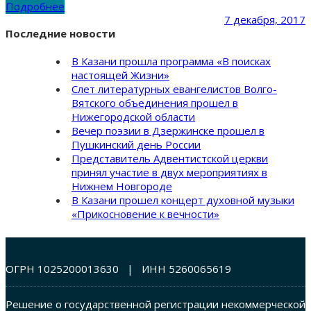
Подробнее
7 декабря, 2017
Последние новости
В Казани прошла программа «В поисках
настоящей Жизни»
Слет литературных евангелистов Волго-
Вятского объединения прошел в
Нижегородской области
Вечер поэзии в Дзержинске прошел в
Пушкинский день России
Представитель Адвентистской церкви
принял участие в двух мероприятиях в
Нижнем Новгороде
В Казани прошел концерт духовной музыки
«Прикосновение к вечности»
ОГРН 1025200013630 | ИНН 5260065619
Решение о государственной регистрации некоммерческой