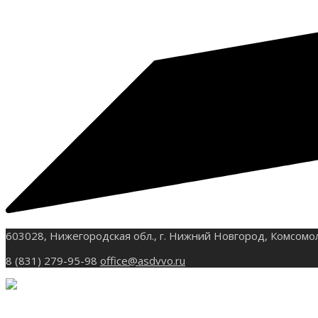
603028, Нижегородская обл., г. Нижний Новгород, Комсомо
8 (831) 279-95-98
office@asdvvo.ru