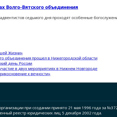
ах Волго-Вятского объединения
адвентистов седьмого дня проходят особенные богослужения
ящей Жизни»
ого объединения прошел в Нижегородской области
кий день России
участие в двух мероприятиях в Нижнем Новгороде
рикосновение к вечности»
рганизации при создании принято 21 мая 1996 года за №37
енный реестр юридических лиц 5 декабря 2002 года.