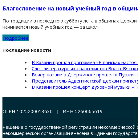
Благословение на новый учебный год в общин
По традиции в последнюю субботу лета в общинах Церкви 
начинается новый учебных год — за школ...
Подробнее
Последние новости
В Казани прошла программа «В поисках насто
Слет литературных евангелистов Волго-Вятск
Вечер поэзии в Дзержинске прошел в Пушкинс
Представитель Адвентистской церкви принял 
В Казани прошел концерт духовной музыки «П
ОГРН 1025200013630 | ИНН 5260065619
Решение о государственной регистрации некоммерческой о
некоммерческой организации внесена в Единый государств