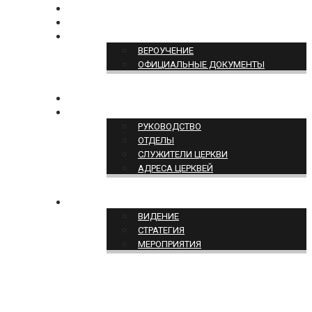
БОГОСЛУЖЕНИЕ ON-LINE
ПОЖЕРТВОВАТЬ
ПОЗИЦИЯ ЦЕРКВИ
ВЕРОУЧЕНИЕ
ОФИЦИАЛЬНЫЕ ДОКУМЕНТЫ
КОНТАКТЫ
СТРУКТУРА ЦЕРКВИ
РУКОВОДСТВО
ОТДЕЛЫ
СЛУЖИТЕЛИ ЦЕРКВИ
АДРЕСА ЦЕРКВЕЙ
СЛУЖЕНИЕ ЦЕРКВИ
ВИДЕНИЕ
СТРАТЕГИЯ
МЕРОПРИЯТИЯ