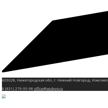
603028, Нижегородская обл., г. Нижний Новгород, Комсомо
8 (831) 279-95-98
office@asdvvo.ru