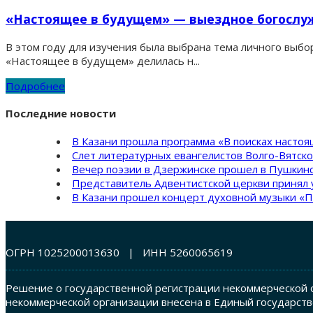
«Настоящее в будущем» — выездное богослу
В этом году для изучения была выбрана тема личного выбо
«Настоящее в будущем» делилась н...
Подробнее
Последние новости
В Казани прошла программа «В поисках насто
Слет литературных евангелистов Волго-Вятск
Вечер поэзии в Дзержинске прошел в Пушкинс
Представитель Адвентистской церкви принял 
В Казани прошел концерт духовной музыки «П
ОГРН 1025200013630 | ИНН 5260065619
Решение о государственной регистрации некоммерческой о
некоммерческой организации внесена в Единый государств