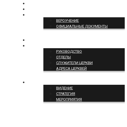
БОГОСЛУЖЕНИЕ ON-LINE
ПОЖЕРТВОВАТЬ
ПОЗИЦИЯ ЦЕРКВИ
ВЕРОУЧЕНИЕ
ОФИЦИАЛЬНЫЕ ДОКУМЕНТЫ
КОНТАКТЫ
СТРУКТУРА ЦЕРКВИ
РУКОВОДСТВО
ОТДЕЛЫ
СЛУЖИТЕЛИ ЦЕРКВИ
АДРЕСА ЦЕРКВЕЙ
СЛУЖЕНИЕ ЦЕРКВИ
ВИДЕНИЕ
СТРАТЕГИЯ
МЕРОПРИЯТИЯ