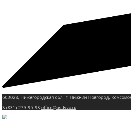
603028, Нижегородская обл., г. Нижний Новгород, Комсомо
8 (831) 279-95-98
office@asdvvo.ru