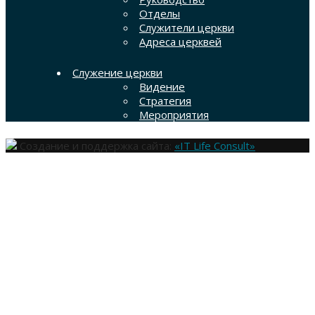
Отделы
Служители церкви
Адреса церквей
Служение церкви
Видение
Стратегия
Мероприятия
Создание и поддержка сайта:
«IT Life Consult»