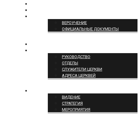
БОГОСЛУЖЕНИЕ ON-LINE
ПОЖЕРТВОВАТЬ
ПОЗИЦИЯ ЦЕРКВИ
ВЕРОУЧЕНИЕ
ОФИЦИАЛЬНЫЕ ДОКУМЕНТЫ
КОНТАКТЫ
СТРУКТУРА ЦЕРКВИ
РУКОВОДСТВО
ОТДЕЛЫ
СЛУЖИТЕЛИ ЦЕРКВИ
АДРЕСА ЦЕРКВЕЙ
СЛУЖЕНИЕ ЦЕРКВИ
ВИДЕНИЕ
СТРАТЕГИЯ
МЕРОПРИЯТИЯ