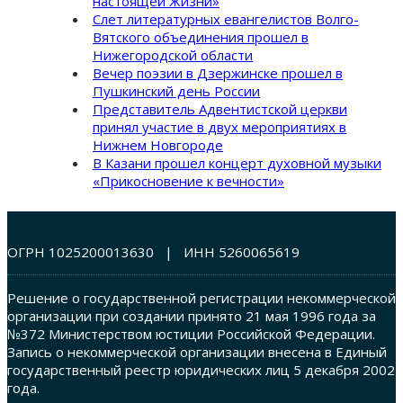
настоящей Жизни»
Слет литературных евангелистов Волго-
Вятского объединения прошел в
Нижегородской области
Вечер поэзии в Дзержинске прошел в
Пушкинский день России
Представитель Адвентистской церкви
принял участие в двух мероприятиях в
Нижнем Новгороде
В Казани прошел концерт духовной музыки
«Прикосновение к вечности»
ОГРН 1025200013630 | ИНН 5260065619
Решение о государственной регистрации некоммерческой
организации при создании принято 21 мая 1996 года за
№372 Министерством юстиции Российской Федерации.
Запись о некоммерческой организации внесена в Единый
государственный реестр юридических лиц 5 декабря 2002
года.