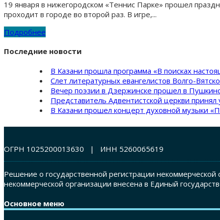
19 января в нижегородском «Теннис Парке» прошел праздн
проходит в городе во второй раз. В игре,...
Подробнее
Последние новости
В Казани прошла программа «В поисках насто
Слет литературных евангелистов Волго-Вятск
Вечер поэзии в Дзержинске прошел в Пушкинс
Представитель Адвентистской церкви принял 
В Казани прошел концерт духовной музыки «П
ОГРН 1025200013630 | ИНН 5260065619
Решение о государственной регистрации некоммерческой о
некоммерческой организации внесена в Единый государств
Основное меню