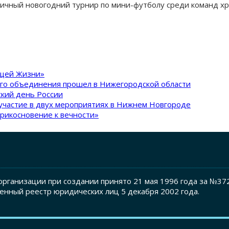
ичный новогодний турнир по мини-футболу среди команд хр
ящей Жизни»
ого объединения прошел в Нижегородской области
кий день России
участие в двух мероприятиях в Нижнем Новгороде
рикосновение к вечности»
рганизации при создании принято 21 мая 1996 года за №37
енный реестр юридических лиц 5 декабря 2002 года.