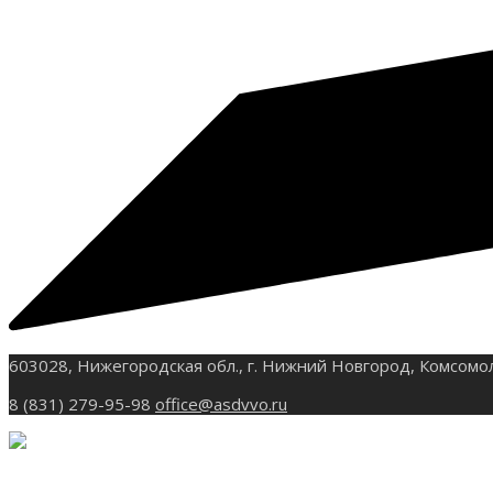
603028, Нижегородская обл., г. Нижний Новгород, Комсомо
8 (831) 279-95-98
office@asdvvo.ru