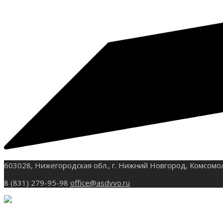
603028, Нижегородская обл., г. Нижний Новгород, Комсомо
8 (831) 279-95-98
office@asdvvo.ru