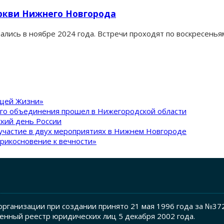
еркви Нижнего Новгорода
ись в ноябре 2024 года. Встречи проходят по воскресеньям,
ящей Жизни»
ого объединения прошел в Нижегородской области
кий день России
участие в двух мероприятиях в Нижнем Новгороде
рикосновение к вечности»
рганизации при создании принято 21 мая 1996 года за №37
енный реестр юридических лиц 5 декабря 2002 года.