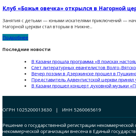
Клуб «Божья овечка» открылся в Нагорной ц
Занятия с детьми — юными искателями приключений — начал
Нагорной церкви стал вторым в Нижне...
Подробнее
Последние новости
В Казани прошла программа «В поисках насто
Слет литературных евангелистов Волго-Вятск
Вечер поэзии в Дзержинске прошел в Пушкинс
Представитель Адвентистской церкви принял 
В Казани прошел концерт духовной музыки «П
ОГРН 1025200013630 | ИНН 5260065619
Решение о государственной регистрации некоммерческой о
некоммерческой организации внесена в Единый государств