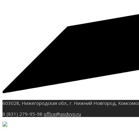
603028, Нижегородская обл., г. Нижний Новгород, Комсомо
8 (831) 279-95-98
office@asdvvo.ru