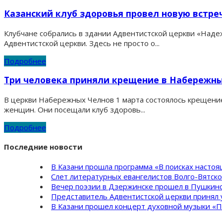
Казанский клуб здоровья провел новую встре
Клубчане собрались в здании Адвентистской церкви «Надеж
Адвентистской церкви. Здесь не просто о...
Подробнее
Три человека приняли крещение в Набережн
В церкви Набережных Челнов 1 марта состоялось крещение
женщин. Они посещали клуб здоровь...
Подробнее
Последние новости
В Казани прошла программа «В поисках насто
Слет литературных евангелистов Волго-Вятск
Вечер поэзии в Дзержинске прошел в Пушкинс
Представитель Адвентистской церкви принял 
В Казани прошел концерт духовной музыки «П