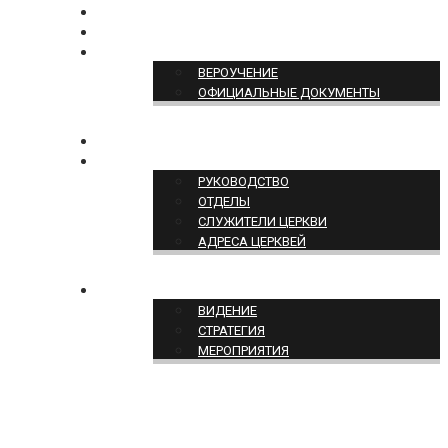
БОГОСЛУЖЕНИЕ ON-LINE
ПОЖЕРТВОВАТЬ
ПОЗИЦИЯ ЦЕРКВИ
ВЕРОУЧЕНИЕ
ОФИЦИАЛЬНЫЕ ДОКУМЕНТЫ
КОНТАКТЫ
СТРУКТУРА ЦЕРКВИ
РУКОВОДСТВО
ОТДЕЛЫ
СЛУЖИТЕЛИ ЦЕРКВИ
АДРЕСА ЦЕРКВЕЙ
СЛУЖЕНИЕ ЦЕРКВИ
ВИДЕНИЕ
СТРАТЕГИЯ
МЕРОПРИЯТИЯ