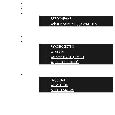
БОГОСЛУЖЕНИЕ ON-LINE
ПОЖЕРТВОВАТЬ
ПОЗИЦИЯ ЦЕРКВИ
ВЕРОУЧЕНИЕ
ОФИЦИАЛЬНЫЕ ДОКУМЕНТЫ
КОНТАКТЫ
СТРУКТУРА ЦЕРКВИ
РУКОВОДСТВО
ОТДЕЛЫ
СЛУЖИТЕЛИ ЦЕРКВИ
АДРЕСА ЦЕРКВЕЙ
СЛУЖЕНИЕ ЦЕРКВИ
ВИДЕНИЕ
СТРАТЕГИЯ
МЕРОПРИЯТИЯ