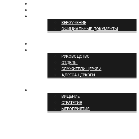
БОГОСЛУЖЕНИЕ ON-LINE
ПОЖЕРТВОВАТЬ
ПОЗИЦИЯ ЦЕРКВИ
ВЕРОУЧЕНИЕ
ОФИЦИАЛЬНЫЕ ДОКУМЕНТЫ
КОНТАКТЫ
СТРУКТУРА ЦЕРКВИ
РУКОВОДСТВО
ОТДЕЛЫ
СЛУЖИТЕЛИ ЦЕРКВИ
АДРЕСА ЦЕРКВЕЙ
СЛУЖЕНИЕ ЦЕРКВИ
ВИДЕНИЕ
СТРАТЕГИЯ
МЕРОПРИЯТИЯ