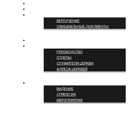
БОГОСЛУЖЕНИЕ ON-LINE
ПОЖЕРТВОВАТЬ
ПОЗИЦИЯ ЦЕРКВИ
ВЕРОУЧЕНИЕ
ОФИЦИАЛЬНЫЕ ДОКУМЕНТЫ
КОНТАКТЫ
СТРУКТУРА ЦЕРКВИ
РУКОВОДСТВО
ОТДЕЛЫ
СЛУЖИТЕЛИ ЦЕРКВИ
АДРЕСА ЦЕРКВЕЙ
СЛУЖЕНИЕ ЦЕРКВИ
ВИДЕНИЕ
СТРАТЕГИЯ
МЕРОПРИЯТИЯ