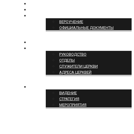
БОГОСЛУЖЕНИЕ ON-LINE
ПОЖЕРТВОВАТЬ
ПОЗИЦИЯ ЦЕРКВИ
ВЕРОУЧЕНИЕ
ОФИЦИАЛЬНЫЕ ДОКУМЕНТЫ
КОНТАКТЫ
СТРУКТУРА ЦЕРКВИ
РУКОВОДСТВО
ОТДЕЛЫ
СЛУЖИТЕЛИ ЦЕРКВИ
АДРЕСА ЦЕРКВЕЙ
СЛУЖЕНИЕ ЦЕРКВИ
ВИДЕНИЕ
СТРАТЕГИЯ
МЕРОПРИЯТИЯ