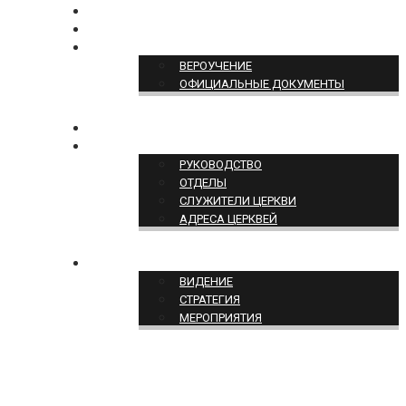
БОГОСЛУЖЕНИЕ ON-LINE
ПОЖЕРТВОВАТЬ
ПОЗИЦИЯ ЦЕРКВИ
ВЕРОУЧЕНИЕ
ОФИЦИАЛЬНЫЕ ДОКУМЕНТЫ
КОНТАКТЫ
СТРУКТУРА ЦЕРКВИ
РУКОВОДСТВО
ОТДЕЛЫ
СЛУЖИТЕЛИ ЦЕРКВИ
АДРЕСА ЦЕРКВЕЙ
СЛУЖЕНИЕ ЦЕРКВИ
ВИДЕНИЕ
СТРАТЕГИЯ
МЕРОПРИЯТИЯ