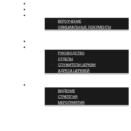
БОГОСЛУЖЕНИЕ ON-LINE
ПОЖЕРТВОВАТЬ
ПОЗИЦИЯ ЦЕРКВИ
ВЕРОУЧЕНИЕ
ОФИЦИАЛЬНЫЕ ДОКУМЕНТЫ
КОНТАКТЫ
СТРУКТУРА ЦЕРКВИ
РУКОВОДСТВО
ОТДЕЛЫ
СЛУЖИТЕЛИ ЦЕРКВИ
АДРЕСА ЦЕРКВЕЙ
СЛУЖЕНИЕ ЦЕРКВИ
ВИДЕНИЕ
СТРАТЕГИЯ
МЕРОПРИЯТИЯ