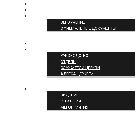
БОГОСЛУЖЕНИЕ ON-LINE
ПОЖЕРТВОВАТЬ
ПОЗИЦИЯ ЦЕРКВИ
ВЕРОУЧЕНИЕ
ОФИЦИАЛЬНЫЕ ДОКУМЕНТЫ
КОНТАКТЫ
СТРУКТУРА ЦЕРКВИ
РУКОВОДСТВО
ОТДЕЛЫ
СЛУЖИТЕЛИ ЦЕРКВИ
АДРЕСА ЦЕРКВЕЙ
СЛУЖЕНИЕ ЦЕРКВИ
ВИДЕНИЕ
СТРАТЕГИЯ
МЕРОПРИЯТИЯ