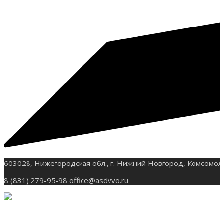
603028, Нижегородская обл., г. Нижний Новгород, Комсомо
8 (831) 279-95-98
office@asdvvo.ru