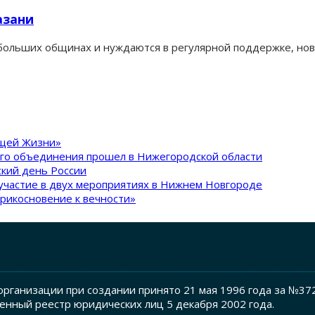
азани
ольших общинах и нуждаются в регулярной поддержке, нов
ящей Жизни»
ого объединения прошел в Нижегородской области
кий день России
участие в двух мероприятиях в Нижнем Новгороде
рикосновение к вечности»
рганизации при создании принято 21 мая 1996 года за №37
енный реестр юридических лиц 5 декабря 2002 года.