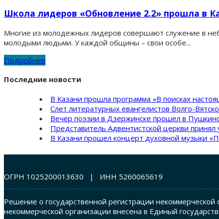
Школа лидеров «Обновление 2.2» прошла в К
Многие из молодежных лидеров совершают служение в неб
молодыми людьми. У каждой общины – свои особе...
Подробнее
Последние новости
В Казани прошла программа «В поисках насто
Слет литературных евангелистов Волго-Вятск
Вечер поэзии в Дзержинске прошел в Пушкинс
Представитель Адвентистской церкви принял 
В Казани прошел концерт духовной музыки «П
ОГРН 1025200013630 | ИНН 5260065619
Решение о государственной регистрации некоммерческой о
некоммерческой организации внесена в Единый государств