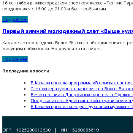
16 сентября в нижегородском спорткомплексе «Теннис Пар
продолжался с 16.00 до 21.00 и был необычным....
Подробнее
Первый зимний молодежный слёт «Выше нул
Каждое лето молодежь Волго-Вятского объединения встреч
живущим поблизости. Но друзья хотят виде...
Подробнее
Последние новости
В Казани прошла программа «В поисках насто
Слет литературных евангелистов Волго-Вятск
Вечер поэзии в Дзержинске прошел в Пушкинс
Представитель Адвентистской церкви принял 
В Казани прошел концерт духовной музыки «П
ОГРН 1025200013630 | ИНН 5260065619