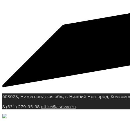
603028, Нижегородская обл., г. Нижний Новгород, Комсомо
8 (831) 279-95-98
office@asdvvo.ru