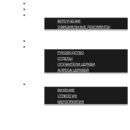
БОГОСЛУЖЕНИЕ ON-LINE
ПОЖЕРТВОВАТЬ
ПОЗИЦИЯ ЦЕРКВИ
ВЕРОУЧЕНИЕ
ОФИЦИАЛЬНЫЕ ДОКУМЕНТЫ
КОНТАКТЫ
СТРУКТУРА ЦЕРКВИ
РУКОВОДСТВО
ОТДЕЛЫ
СЛУЖИТЕЛИ ЦЕРКВИ
АДРЕСА ЦЕРКВЕЙ
СЛУЖЕНИЕ ЦЕРКВИ
ВИДЕНИЕ
СТРАТЕГИЯ
МЕРОПРИЯТИЯ