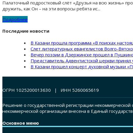
Палаточный подростковый слёт «Друзья на всю жизнь» про
дружить, как Он – на эти вопросы ребята ис...
Подробнее
Последние новости
В Казани прошла программа «В поисках насто
Слет литературных евангелистов Волго-Вятск
Вечер поэзии в Дзержинске прошел в Пушкинс
Представитель Адвентистской церкви принял 
В Казани прошел концерт духовной музыки «П
ОГРН 1025200013630 | ИНН 5260065619
Решение о государственной регистрации некоммерческой о
некоммерческой организации внесена в Единый государств
Основное меню