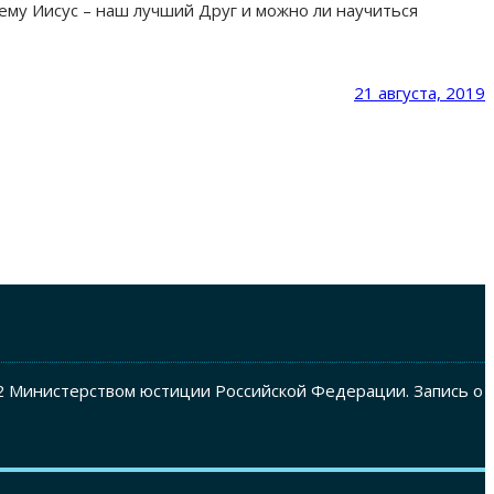
му Иисус – наш лучший Друг и можно ли научиться
21 августа, 2019
2 Министерством юстиции Российской Федерации. Запись о