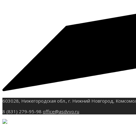
603028, Нижегородская обл., г. Нижний Новгород, Комсомо
8 (831) 279-95-98
office@asdvvo.ru