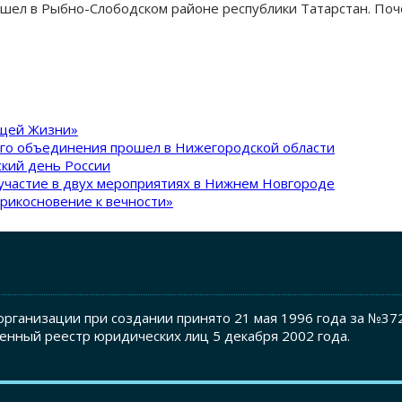
шел в Рыбно-Слободском районе республики Татарстан. Поче
ящей Жизни»
ого объединения прошел в Нижегородской области
кий день России
участие в двух мероприятиях в Нижнем Новгороде
рикосновение к вечности»
рганизации при создании принято 21 мая 1996 года за №37
енный реестр юридических лиц 5 декабря 2002 года.