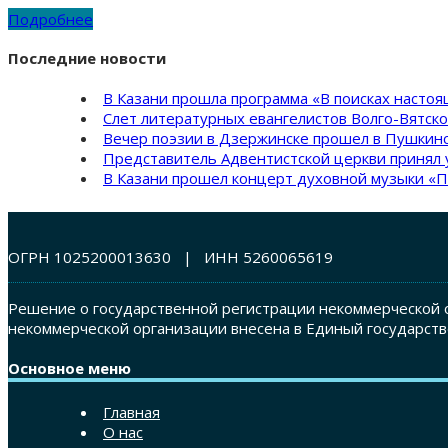
Подробнее
Последние новости
В Казани прошла программа «В поисках насто
Слет литературных евангелистов Волго-Вятск
Вечер поэзии в Дзержинске прошел в Пушкинс
Представитель Адвентистской церкви принял 
В Казани прошел концерт духовной музыки «П
ОГРН 1025200013630 | ИНН 5260065619
Решение о государственной регистрации некоммерческой о
некоммерческой организации внесена в Единый государств
Основное меню
Главная
О нас