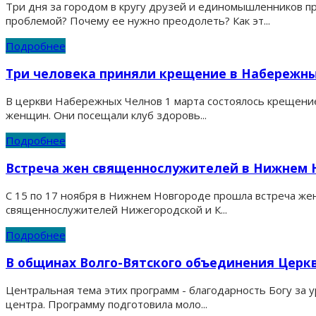
Три дня за городом в кругу друзей и единомышленников п
проблемой? Почему ее нужно преодолеть? Как эт...
Подробнее
Три человека приняли крещение в Набережн
В церкви Набережных Челнов 1 марта состоялось крещение
женщин. Они посещали клуб здоровь...
Подробнее
Встреча жен священнослужителей в Нижнем 
С 15 по 17 ноября в Нижнем Новгороде прошла встреча же
священнослужителей Нижегородской и К...
Подробнее
В общинах Волго-Вятского объединения Церк
Центральная тема этих программ - благодарность Богу за 
центра. Программу подготовила моло...