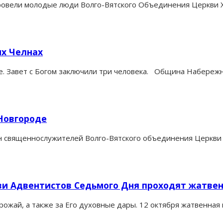
ровели молодые люди Волго-Вятского Объединения Церкви Х
ых Челнах
. Завет с Богом заключили три человека. Община Набережн
Новгороде
н священнослужителей Волго-Вятского объединения Церкви 
ви Адвентистов Седьмого Дня проходят жатве
урожай, а также за Его духовные дары. 12 октября жатвенна