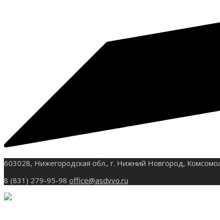
603028, Нижегородская обл., г. Нижний Новгород, Комсомо
8 (831) 279-95-98
office@asdvvo.ru