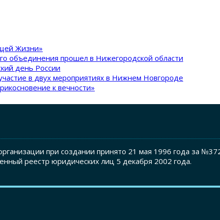
ящей Жизни»
ого объединения прошел в Нижегородской области
кий день России
участие в двух мероприятиях в Нижнем Новгороде
рикосновение к вечности»
рганизации при создании принято 21 мая 1996 года за №37
енный реестр юридических лиц 5 декабря 2002 года.