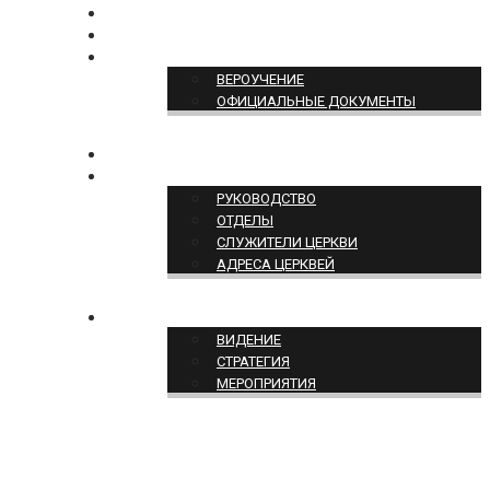
БОГОСЛУЖЕНИЕ ON-LINE
ПОЖЕРТВОВАТЬ
ПОЗИЦИЯ ЦЕРКВИ
ВЕРОУЧЕНИЕ
ОФИЦИАЛЬНЫЕ ДОКУМЕНТЫ
КОНТАКТЫ
СТРУКТУРА ЦЕРКВИ
РУКОВОДСТВО
ОТДЕЛЫ
СЛУЖИТЕЛИ ЦЕРКВИ
АДРЕСА ЦЕРКВЕЙ
СЛУЖЕНИЕ ЦЕРКВИ
ВИДЕНИЕ
СТРАТЕГИЯ
МЕРОПРИЯТИЯ