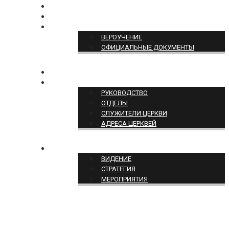
БОГОСЛУЖЕНИЕ ON-LINE
ПОЖЕРТВОВАТЬ
ПОЗИЦИЯ ЦЕРКВИ
ВЕРОУЧЕНИЕ
ОФИЦИАЛЬНЫЕ ДОКУМЕНТЫ
КОНТАКТЫ
СТРУКТУРА ЦЕРКВИ
РУКОВОДСТВО
ОТДЕЛЫ
СЛУЖИТЕЛИ ЦЕРКВИ
АДРЕСА ЦЕРКВЕЙ
СЛУЖЕНИЕ ЦЕРКВИ
ВИДЕНИЕ
СТРАТЕГИЯ
МЕРОПРИЯТИЯ