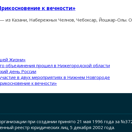
Прикосновение к вечности»
в — из Казани, Набережных Челнов, Чебоксар, Йошкар-Олы. 
ящей Жизни»
ого объединения прошел в Нижегородской области
кий день России
участие в двух мероприятиях в Нижнем Новгороде
рикосновение к вечности»
рганизации при создании принято 21 мая 1996 года за №37
енный реестр юридических лиц 5 декабря 2002 года.