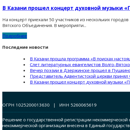
В Казани прошел концерт духовной музыки «
На концерт приехали 50 участников из нескольких городо
Вятского Объединения. В мероприяти...
Подробнее
Последние новости
В Казани прошла программа «В поисках насто
Слет литературных евангелистов Волго-Вятск
Вечер поэзии в Дзержинске прошел в Пушкинс
Представитель Адвентистской церкви принял 
В Казани прошел концерт духовной музыки «П
ОГРН 1025200013630 | ИНН 5260065619
Решение о государственной регистрации некоммерческой о
некоммерческой организации внесена в Единый государств