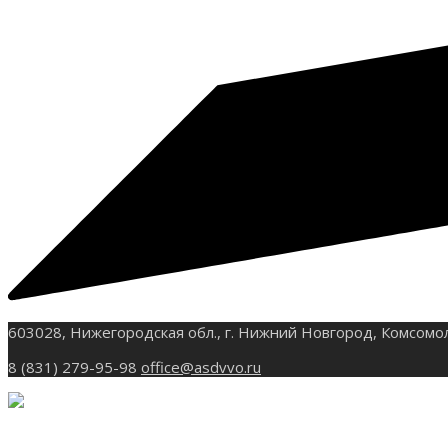
603028, Нижегородская обл., г. Нижний Новгород, Комсомо
8 (831) 279-95-98
office@asdvvo.ru