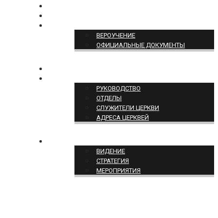
БОГОСЛУЖЕНИЕ ON-LINE
ПОЖЕРТВОВАТЬ
ПОЗИЦИЯ ЦЕРКВИ
ВЕРОУЧЕНИЕ
ОФИЦИАЛЬНЫЕ ДОКУМЕНТЫ
КОНТАКТЫ
СТРУКТУРА ЦЕРКВИ
РУКОВОДСТВО
ОТДЕЛЫ
СЛУЖИТЕЛИ ЦЕРКВИ
АДРЕСА ЦЕРКВЕЙ
СЛУЖЕНИЕ ЦЕРКВИ
ВИДЕНИЕ
СТРАТЕГИЯ
МЕРОПРИЯТИЯ