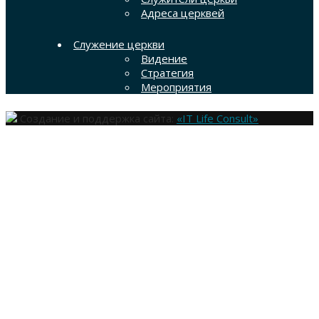
Адреса церквей
Служение церкви
Видение
Стратегия
Мероприятия
Создание и поддержка сайта:
«IT Life Consult»