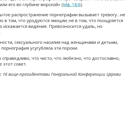
ли его во глубине морской» (
Мф. 18:6
).
рытое распространение порнографии вызывает тревогу…не
 но в том, что уродуются эмоции; не в том, что поощряется
то искажается видение. Превозносится удаль, но
.
ности, сексуального насилия над женщинами и детьми,
 порнография усугубляла эти пороки.
 справедливо, что чисто, что любезно, что достославно,
е этот совет.
с 16 вице-президентами Генеральной Конференции Церкви