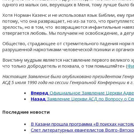
одного из малых сих, верующих в Меня, тому лучше было б
Хотя Норман Казенс и не использовал язык Библии, ему 
потому, что она развращает, но из-за того, что притупляетс
зрелость, но в том, что возвращаются инфантильные навязч
отвергается любовь. Мы получаем не освобождение, а дег
Общество, страдающее от стремительного падения норм пр
разрушенной наркотиками человеческой психики и организо
Воистину мудрым является наставление первого великого хри
что только добродетель и похвала, о том помышляйте» (
Фил
Настоящее Заявление было опубликовано президентом Генер
АСД 5 июля 1990 года на сессии Генеральной Конференции в 
Вперед
Официальное Заявление Церкви Адве
Назад
Заявление Церкви АСД по Вопросу о С
Последние новости
В Казани прошла программа «В поисках насто
Слет литературных евангелистов Волго-Вятск