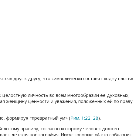
тся» друг к другу, что символически составят «одну плоть»
к целостную личность во всем многообразии ее духовных,
шая женщину ценности и уважения, положенных ей по праву
ьно, формируя «превратный ум» (
Рим. 1:22, 28
).
 Золотому правилу, согласно которому человек должен
ает детская порнография. Иисус говорил: «А кто соблазнит