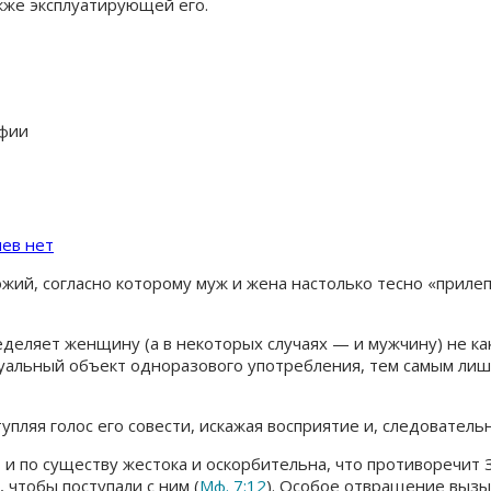
кже эксплуатирующей его.
афии
ев нет
жий, согласно которому муж и жена настолько тесно «прилепя
еделяет женщину (а в некоторых случаях — и мужчину) не ка
ксуальный объект одноразового употребления, тем самым ли
тупляя голос его совести, искажая восприятие и, следовател
, и по существу жестока и оскорбительна, что противоречит
 чтобы поступали с ним (
Мф. 7:12
). Особое отвращение вызыв