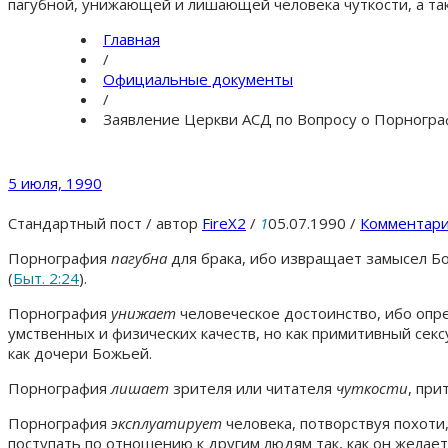
пагубной, унижающей и лишающей человека чуткости, а та
Главная
/
Официальные документы
/
Заявление Церкви АСД по Вопросу о Порногр
5 июля, 1990
Стандартный пост
/
автор
FireX2
/
1
05.07.1990
/
Комментари
Порнография
пагубна
для брака, ибо извращает замысел Бо
(
Быт. 2:24
).
Порнография
унижает
человеческое достоинство, ибо опр
умственных и физических качеств, но как примитивный се
как дочери Божьей.
Порнография
лишает
зрителя или читателя
чуткости
, при
Порнография
эксплуатирует
человека, потворствуя похоти
поступать по отношению к другим людям так, как он желает,