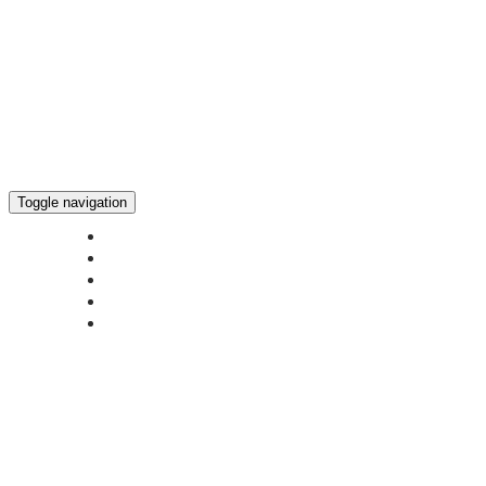
Toggle navigation
ГЛАВНАЯ
НОВОСТИ
БОГОСЛУЖЕНИЕ ON-LINE
ПОЖЕРТВОВАТЬ
КОНТАКТЫ