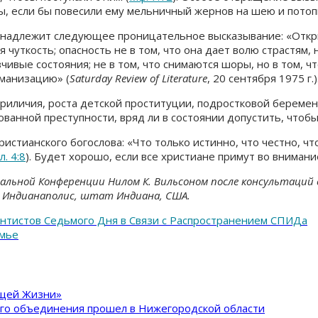
ы, если бы повесили ему мельничный жернов на шею и потопи
принадлежит следующее проницательное высказывание: «Отк
я чуткость; опасность не в том, что она дает волю страстям,
ивые состояния; не в том, что снимаются шоры, но в том, ч
уманизацию» (
Saturday Review of Literature
, 20 сентября 1975 г.)
иличия, роста детской проституции, подростковой беремен
ванной преступности, вряд ли в состоянии допустить, чтобы
стианского богослова: «Что только истинно, что честно, что
. 4:8
). Будет хорошо, если все христиане примут во внимани
альной Конференции Нилом К. Вильсоном после консультаций 
г. Индианаполис, штат Индиана, США.
нтистов Седьмого Дня в Связи с Распространением СПИДа
емье
ящей Жизни»
ого объединения прошел в Нижегородской области