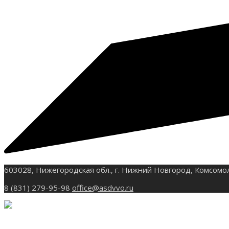
603028, Нижегородская обл., г. Нижний Новгород, Комсомо
8 (831) 279-95-98
office@asdvvo.ru