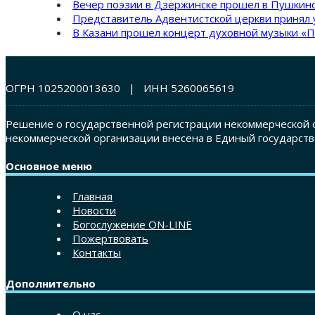
Вечер поэзии в Дзержинске прошел в Пушкинс
Представитель Адвентистской церкви принял 
В Казани прошел концерт духовной музыки «П
ОГРН 1025200013630 | ИНН 5260065619
Решение о государственной регистрации некоммерческой о
некоммерческой организации внесена в Единый государств
Основное меню
Главная
Новости
Богослужение ON-LINE
Пожертвовать
Контакты
Дополнительно
О нас