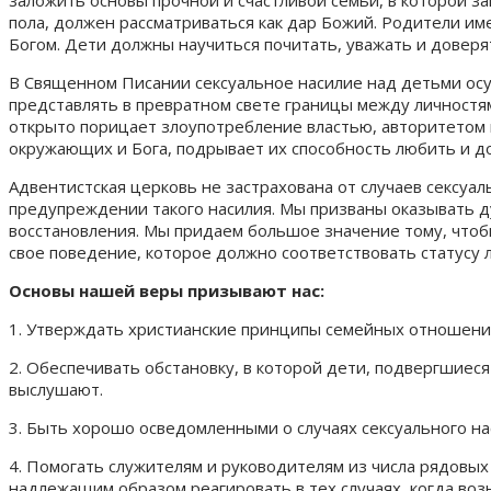
пола, должен рассматриваться как дар Божий. Родители и
Богом. Дети должны научиться почитать, уважать и доверя
В Священном Писании сексуальное насилие над детьми осу
представлять в превратном свете границы между личностям
открыто порицает злоупотребление властью, авторитетом и
окружающих и Бога, подрывает их способность любить и до
Адвентистская церковь не застрахована от случаев сексуал
предупреждении такого насилия. Мы призваны оказывать ду
восстановления. Мы придаем большое значение тому, чтоб
свое поведение, которое должно соответствовать статусу
Основы нашей веры призывают нас:
1. Утверждать христианские принципы семейных отношений
2. Обеспечивать обстановку, в которой дети, подвергшиеся
выслушают.
3. Быть хорошо осведомленными о случаях сексуального н
4. Помогать служителям и руководителям из числа рядовы
надлежащим образом реагировать в тех случаях, когда возн