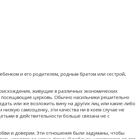
ебенком и его родителем, родным братом или сестрой,
роисхождения, живущие в различных экономических
но посещающие церковь. Обычно насильники решительно
дать или же возложить вину на других лиц или какие-либо
низкую самооценку, эти качества ни в коем случае не
детьми в действительности больше связана не с
юбви и доверии. Эти отношения были задуманы, чтобы
ость каждого ее члена. Каждый ребенок, независимо от его