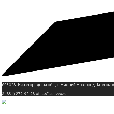
603028, Нижегородская обл., г. Нижний Новгород, Комсомо
8 (831) 279-95-98
office@asdvvo.ru