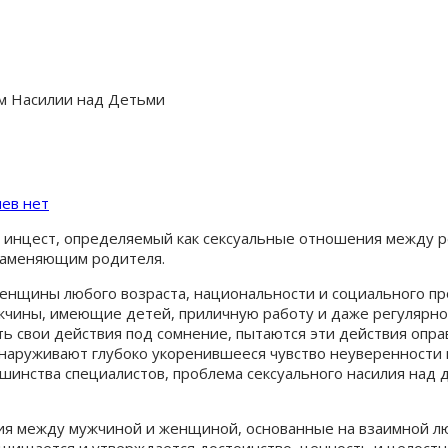
ом Насилии над Детьми
ев нет
 инцест, определяемый как сексуальные отношения между р
заменяющим родителя.
 женщины любого возраста, национальности и социального п
мужчины, имеющие детей, приличную работу и даже регуляр
ь свои действия под сомнение, пытаются эти действия оправ
наруживают глубоко укоренившееся чувство неуверенности и 
шинства специалистов, проблема сексуального насилия над 
ния между мужчиной и женщиной, основанные на взаимной л
ащищается и утверждается достоинство, ценность и целостн