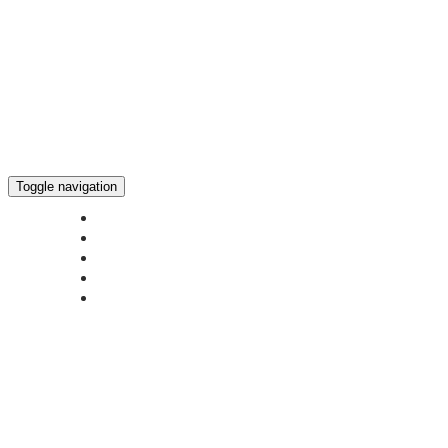
Toggle navigation
ГЛАВНАЯ
НОВОСТИ
БОГОСЛУЖЕНИЕ ON-LINE
ПОЖЕРТВОВАТЬ
КОНТАКТЫ