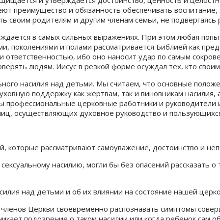
меют преимущество и обязанность обеспечивать воспитание
ть своим родителям и другим членам семьи, не подвергаясь 
ждается в самых сильных выражениях. При этом любая попыт
и, поколениями и полами рассматривается Библией как пред
 ответственностью, ибо оно наносит удар по самым сокрове
верять людям. Иисус в резкой форме осуждал тех, кто своим
ьного насилия над детьми. Мы считаем, что основные положе
ховную поддержку как жертвам, так и виновникам насилия, а
ы профессиональные церковные работники и руководители и
 лиц, осуществляющих духовное руководство и пользующихс
, которые рассматривают самоуважение, достоинство и непо
 сексуальному насилию, могли бы без опасений рассказать о 
асилия над детьми и об их влиянии на состояние нашей цер
х членов Церкви своевременно распознавать симптомы совер
икает подозрение о таком насилии или когда ребенок сам об