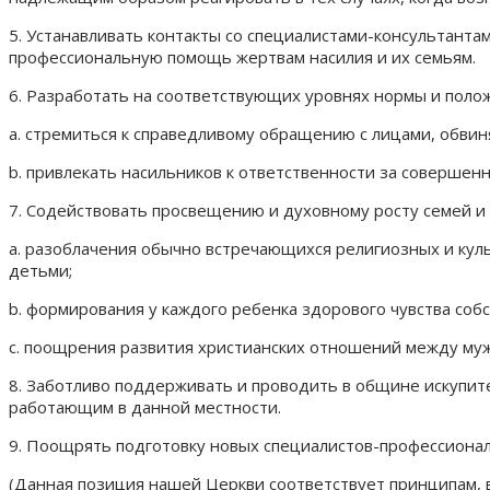
5. Устанавливать контакты со специалистами-консультанта
профессиональную помощь жертвам насилия и их семьям.
6. Разработать на соответствующих уровнях нормы и поло
a. стремиться к справедливому обращению с лицами, обвин
b. привлекать насильников к ответственности за совершен
7. Содействовать просвещению и духовному росту семей и 
a. разоблачения обычно встречающихся религиозных и куль
детьми;
b. формирования у каждого ребенка здорового чувства соб
c. поощрения развития христианских отношений между му
8. Заботливо поддерживать и проводить в общине искупите
работающим в данной местности.
9. Поощрять подготовку новых специалистов-профессионало
(Данная позиция нашей Церкви соответствует принципам,