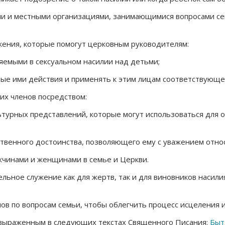
ми и местными организациями, занимающимися вопросами сек
жения, которые помогут церковным руководителям:
яемыми в сексуальном насилии над детьми;
ные ими действия и применять к этим лицам соответствующе
их членов посредством:
турных представлений, которые могут использоваться для о
ственного достоинства, позволяющего ему с уважением отно
жчинами и женщинами в семье и Церкви.
льное служение как для жертв, так и для виновников насили
в по вопросам семьи, чтобы облегчить процесс исцеления и
 выраженным в следующих текстах Священного Писания:
Быт.