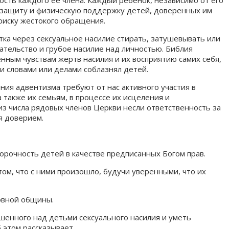
, защиту и физическую поддержку детей, доверенных им
риску жестокого обращения.
ка через сексуальное насилие стирать, затушевывать или
ательство и грубое насилие над личностью. Библия
нным чувствам жертв насилия и их восприятию самих себя,
и словами или делами соблазнял детей.
ния адвентизма требуют от нас активного участия в
 также их семьям, в процессе их исцеления и
з числа рядовых членов Церкви несли ответственность за
я доверием.
рочность детей в качестве предписанных Богом прав.
том, что с ними произошло, будучи уверенными, что их
ковной общины.
шенного над детьми сексуального насилия и уметь
 этом рассказывает.