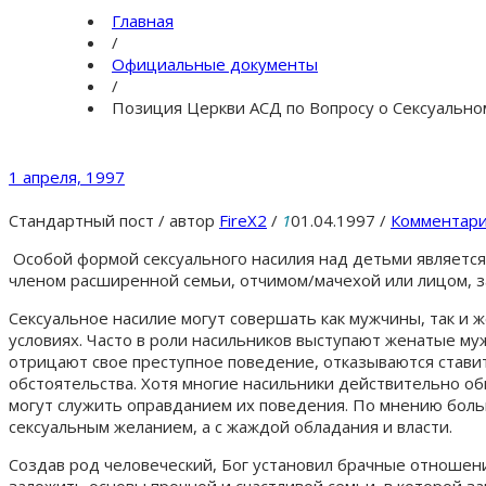
Главная
/
Официальные документы
/
Позиция Церкви АСД по Вопросу о Сексуальн
1 апреля, 1997
Стандартный пост
/
автор
FireX2
/
1
01.04.1997
/
Комментари
Особой формой сексуального насилия над детьми является
членом расширенной семьи, отчимом/мачехой или лицом, 
Сексуальное насилие могут совершать как мужчины, так и
условиях. Часто в роли насильников выступают женатые 
отрицают свое преступное поведение, отказываются ставит
обстоятельства. Хотя многие насильники действительно об
могут служить оправданием их поведения. По мнению боль
сексуальным желанием, а с жаждой обладания и власти.
Создав род человеческий, Бог установил брачные отноше
заложить основы прочной и счастливой семьи, в которой з