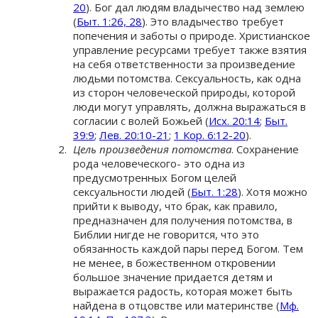
20
). Бог дал людям владычество над землею
(
Быт. 1:26, 28
). Это владычество требует
попечения и заботы о природе. Христианское
управление ресурсами требует также взятия
на себя ответственности за произведение
людьми потомства. Сексуальность, как одна
из сторон человеческой природы, которой
люди могут управлять, должна выражаться в
согласии с волей Божьей (
Исх. 20:14
;
Быт.
39:9
;
Лев. 20:10-21
;
1 Кор. 6:12-20
).
Цель произведения потомства
. Сохранение
рода человеческого- это одна из
предусмотренных Богом целей
сексуальности людей (
Быт. 1:28
). Хотя можно
прийти к выводу, что брак, как правило,
предназначен для получения потомства, в
Библии нигде не говорится, что это
обязанность каждой пары перед Богом. Тем
не менее, в божественном откровении
большое значение придается детям и
выражается радость, которая может быть
найдена в отцовстве или материнстве (
Мф.