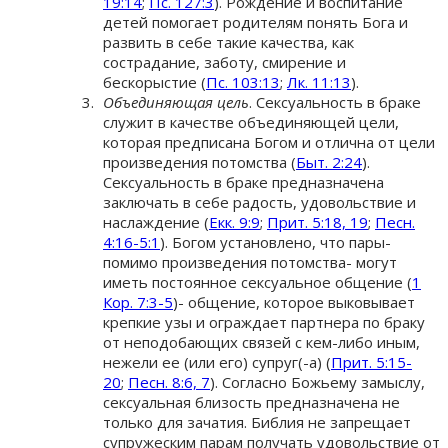
19:14
;
Пс. 127:3
). Рождение и воспитание
детей помогает родителям понять Бога и
развить в себе такие качества, как
сострадание, заботу, смирение и
бескорыстие (
Пс. 103:13
;
Лк. 11:13
).
Объединяющая цель
. Сексуальность в браке
служит в качестве объединяющей цели,
которая предписана Богом и отлична от цели
произведения потомства (
Быт. 2:24
).
Сексуальность в браке предназначена
заключать в себе радость, удовольствие и
наслаждение (
Екк. 9:9
;
Прит. 5:18, 19
;
Песн.
4:16-5:1
). Богом установлено, что пары-
помимо произведения потомства- могут
иметь постоянное сексуальное общение (
1
Кор. 7:3-5
)- общение, которое выковывает
крепкие узы и ограждает партнера по браку
от неподобающих связей с кем-либо иным,
нежели ее (или его) супруг(-а) (
Прит. 5:15-
20
;
Песн. 8:6, 7
). Согласно Божьему замыслу,
сексуальная близость предназначена не
только для зачатия. Библия не запрещает
супружеским парам получать удовольствие от