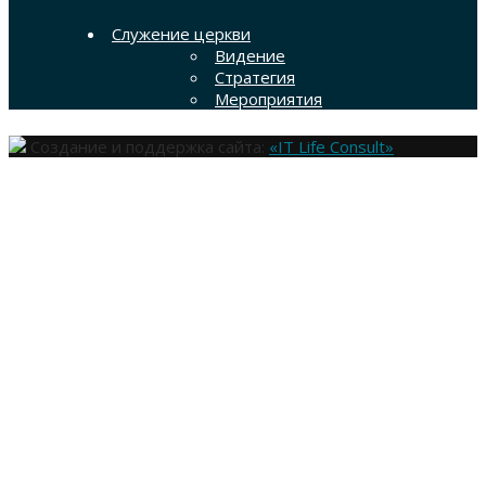
Служение церкви
Видение
Стратегия
Мероприятия
Создание и поддержка сайта:
«IT Life Consult»