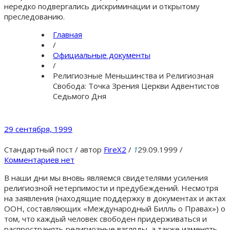
нередко подвергались дискриминации и открытому
преследованию.
Главная
/
Официальные документы
/
Религиозные Меньшинства и Религиозная
Свобода: Точка Зрения Церкви Адвентистов
Седьмого Дня
29 сентября, 1999
Стандартный пост
/
автор
FireX2
/
1
29.09.1999
/
Комментариев нет
В наши дни мы вновь являемся свидетелями усиления
религиозной нетерпимости и предубеждений. Несмотря
на заявления (находящие поддержку в документах и актах
ООН, составляющих «Международный Билль о Правах») о
том, что каждый человек свободен придерживаться и
распространять религиозные взгляды, а также изменять