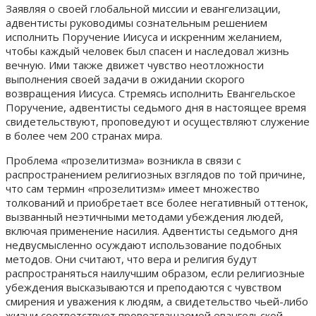
Заявляя о своей глобальной миссии и евангелизации,
адвентисты руководимы сознательным решением
исполнить Поручение Иисуса и искренним желанием,
чтобы каждый человек был спасен и наследовал жизнь
вечную. Ими также движет чувство неотложности
выполнения своей задачи в ожидании скорого
возвращения Иисуса. Стремясь исполнить Евангельское
Поручение, адвентисты седьмого дня в настоящее время
свидетельствуют, проповедуют и осуществляют служение
в более чем 200 странах мира.
Проблема «прозелитизма» возникла в связи с
распространением религиозных взглядов по той причине,
что сам термин «прозелитизм» имеет множество
толкований и приобретает все более негативный оттенок,
вызванный неэтичными методами убеждения людей,
включая применение насилия. Адвентисты седьмого дня
недвусмысленно осуждают использование подобных
методов. Они считают, что вера и религия будут
распространяться наилучшим образом, если религиозные
убеждения высказываются и преподаются с чувством
смирения и уважения к людям, а свидетельство чьей-либо
жизни соответствует провозглашаемой евангельской