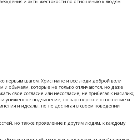
убеждения и акты жестокости по отношению к людям.
ько первым шагом. Христиане и все люди доброй воли
 и обычаям, которые не только отличаются, но даже
ть свое согласие или несогласие, не прибегая к насилию;
или униженное подчинение, но партнерское отношение и
мнения и идеалы, но не достигая в своем поведении
стей, но также проявление к другим людям, к каждому
и Адвентистов Седьмого Дня и официально опубликовано