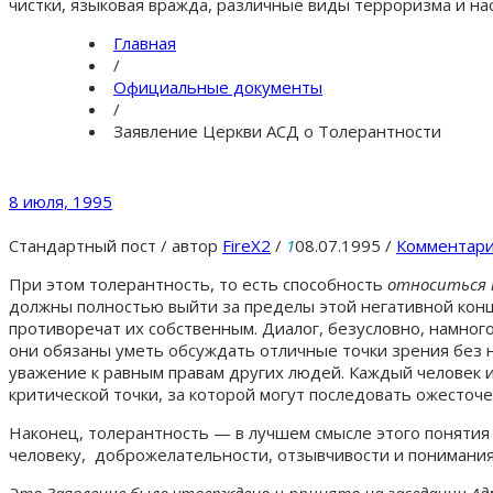
чистки, языковая вражда, различные виды терроризма и на
Главная
/
Официальные документы
/
Заявление Церкви АСД о Толерантности
8 июля, 1995
Стандартный пост
/
автор
FireX2
/
1
08.07.1995
/
Комментари
При этом толерантность, то есть способность
относиться
должны полностью выйти за пределы этой негативной конц
противоречат их собственным. Диалог, безусловно, намног
они обязаны уметь обсуждать отличные точки зрения без 
уважение к равным правам других людей. Каждый человек и
критической точки, за которой могут последовать ожесточ
Наконец, толерантность — в лучшем смысле этого понятия 
человеку, доброжелательности, отзывчивости и понимания
Это Заявление было утверждено и принято на заседании А