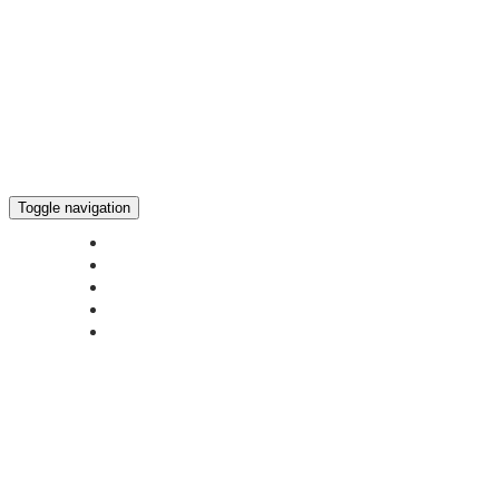
Toggle navigation
ГЛАВНАЯ
НОВОСТИ
БОГОСЛУЖЕНИЕ ON-LINE
ПОЖЕРТВОВАТЬ
КОНТАКТЫ