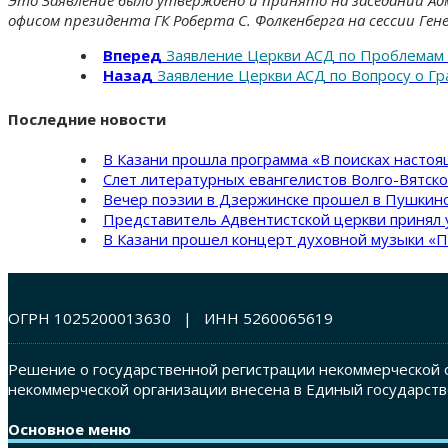
офисом президента ГК Роберта С. Фолкенберга на сессии Ген
Вперед
Заявление Церкви АСД по Проблема
Назад
Заявление Церкви АСД по Вопросу о Г
Последние новости
В Казани прошла программа «В поисках насто
Слет литературных евангелистов Волго-Вятск
Вечер поэзии в Дзержинске прошел в Пушкинс
Представитель Адвентистской церкви принял 
В Казани прошел концерт духовной музыки «П
ОГРН 1025200013630 | ИНН 5260065619
Решение о государственной регистрации некоммерческой о
некоммерческой организации внесена в Единый государств
Основное меню