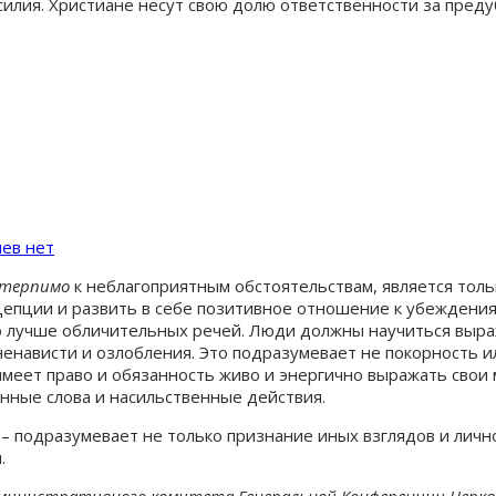
силия. Христиане несут свою долю ответственности за пред
ев нет
 терпимо
к неблагоприятным обстоятельствам, является тол
епции и развить в себе позитивное отношение к убеждениям
о лучше обличительных речей. Люди должны научиться выража
ненависти и озлобления. Это подразумевает не покорность 
меет право и обязанность живо и энергично выражать свои 
енные слова и насильственные действия.
– подразумевает не только признание иных взглядов и лично
.
дминистративного комитета Генеральной Конференции Церкв