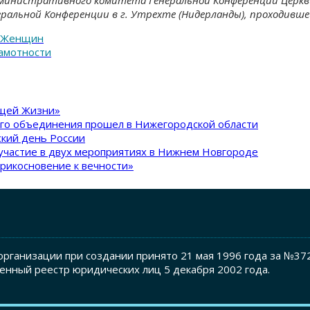
еральной Конференции в г. Утрехте (Нидерланды), проходившей
м Женщин
рамотности
ящей Жизни»
ого объединения прошел в Нижегородской области
кий день России
участие в двух мероприятиях в Нижнем Новгороде
рикосновение к вечности»
рганизации при создании принято 21 мая 1996 года за №37
енный реестр юридических лиц 5 декабря 2002 года.