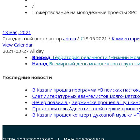
/
Пожертвование на молодежные проекты ЗРС
18 мая, 2021
Стандартный пост
/
автор
admin
/
1
18.05.2021
/
Комментари
View Calendar
2021-03-27 All day
Вперед
Территория реальности (Нижний Нов
Назад
Всемирный день молодежного служен
Последние новости
В Казани прошла программа «В поисках насто
Слет литературных евангелистов Волго-Вятск
Вечер поэзии в Дзержинске прошел в Пушкинс
Представитель Адвентистской церкви принял 
В Казани прошел концерт духовной музыки «П
ОГРН 1025200013630 | ИНН 5260065619