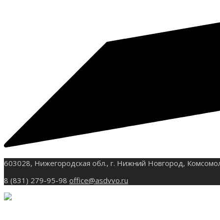
603028, Нижегородская обл., г. Нижний Новгород, Комсомо
8 (831) 279-95-98
office@asdvvo.ru