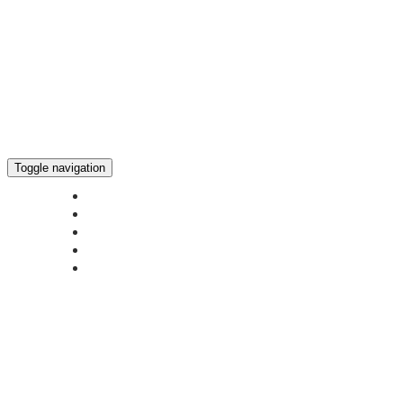
Toggle navigation
ГЛАВНАЯ
НОВОСТИ
БОГОСЛУЖЕНИЕ ON-LINE
ПОЖЕРТВОВАТЬ
КОНТАКТЫ