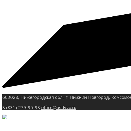
603028, Нижегородская обл., г. Нижний Новгород, Комсомо
8 (831) 279-95-98
office@asdvvo.ru