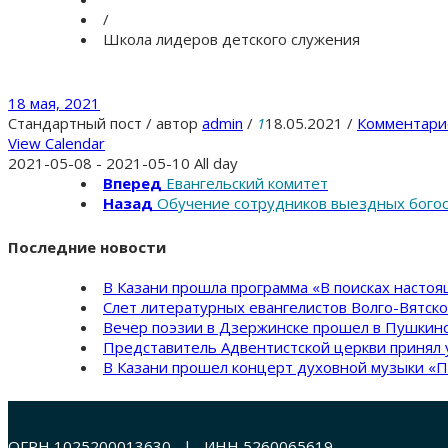
/
Школа лидеров детского служения
18 мая, 2021
Стандартный пост
/
автор
admin
/
1
18.05.2021
/
Комментари
View Calendar
2021-05-08 - 2021-05-10 All day
Вперед
Евангельский комитет
Назад
Обучение сотрудников выездных бого
Последние новости
В Казани прошла программа «В поисках насто
Слет литературных евангелистов Волго-Вятск
Вечер поэзии в Дзержинске прошел в Пушкинс
Представитель Адвентистской церкви принял 
В Казани прошел концерт духовной музыки «П
ОГРН 1025200013630 | ИНН 5260065619