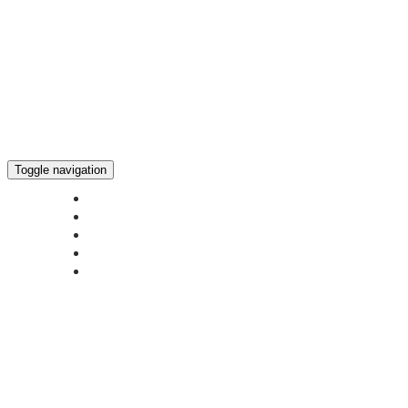
Toggle navigation
ГЛАВНАЯ
НОВОСТИ
БОГОСЛУЖЕНИЕ ON-LINE
ПОЖЕРТВОВАТЬ
КОНТАКТЫ