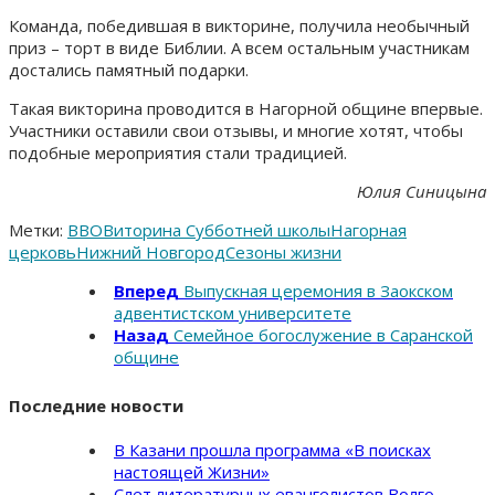
Команда, победившая в викторине, получила необычный
приз – торт в виде Библии. А всем остальным участникам
достались памятный подарки.
Такая викторина проводится в Нагорной общине впервые.
Участники оставили свои отзывы, и многие хотят, чтобы
подобные мероприятия стали традицией.
Юлия Синицына
Метки:
ВВО
Виторина Субботней школы
Нагорная
церковь
Нижний Новгород
Сезоны жизни
Вперед
Выпускная церемония в Заокском
адвентистском университете
Назад
Семейное богослужение в Саранской
общине
Последние новости
В Казани прошла программа «В поисках
настоящей Жизни»
Слет литературных евангелистов Волго-