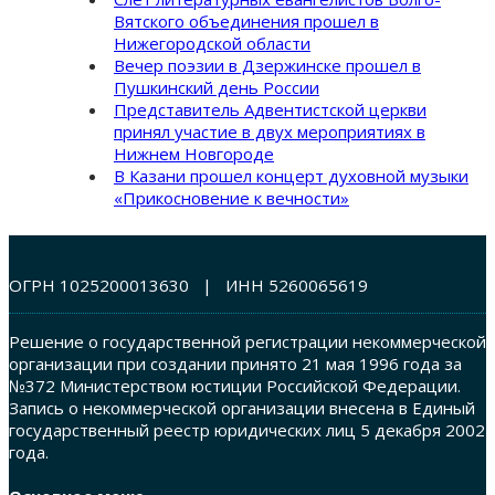
Вятского объединения прошел в
Нижегородской области
Вечер поэзии в Дзержинске прошел в
Пушкинский день России
Представитель Адвентистской церкви
принял участие в двух мероприятиях в
Нижнем Новгороде
В Казани прошел концерт духовной музыки
«Прикосновение к вечности»
ОГРН 1025200013630 | ИНН 5260065619
Решение о государственной регистрации некоммерческой
организации при создании принято 21 мая 1996 года за
№372 Министерством юстиции Российской Федерации.
Запись о некоммерческой организации внесена в Единый
государственный реестр юридических лиц 5 декабря 2002
года.