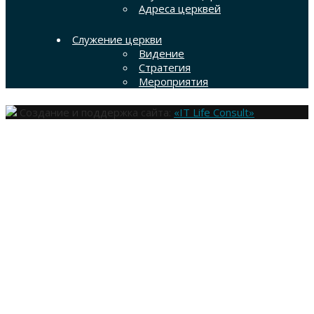
Адреса церквей
Служение церкви
Видение
Стратегия
Мероприятия
Создание и поддержка сайта:
«IT Life Consult»