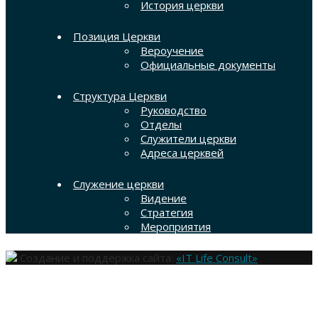
История церкви
Позиция Церкви
Вероучение
Официальные документы
Структура Церкви
Руководство
Отделы
Служители церкви
Адреса церквей
Служение церкви
Видение
Стратегия
Мероприятия
Создание и поддержка сайта:
«IT Life Consult»