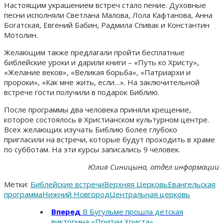
Настоящим украшением встреч стало пение. Духовные
песни исполняли Светлана Малова, Лола Кафтанова, Анна
Богатская, Евгений Бабин, Радмила Спивак и Константин
Мотолин.
Желающим также предлагали пройти бесплатные
библейские уроки и дарили книги – «Путь ко Христу»,
«Желание веков», «Великая борьба», «Патриархи и
пророки», «Как мне жить, если…». На заключительной
встрече гости получили в подарок Библию.
После программы два человека приняли крещение,
которое состоялось в Христианском культурном центре.
Всех желающих изучать Библию более глубоко
пригласили на встречи, которые будут проходить в храме
по субботам. На эти курсы записались 9 человек.
Юлия Синицына, отдел информации
Метки:
Библейские встречи
Верхняя Церковь
Евангельская
программа
Нижний Новгород
Центральная церковь
Вперед
В Бугульме прошла детская
викторина «Притчи Христа»