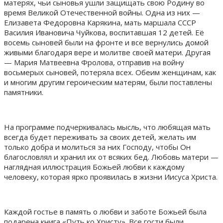
матерях, чьи сыновья ушли защищать свою Родину во
время Великой Отечественной войны. Одна из них —
Елизавета Федоровна Карякина, мать маршала СССР
Василия Ивановича Чуйкова, воспитавшая 12 детей. Её
восемь сыновей были на фронте и все вернулись домой
живыми благодаря вере и молитве своей матери. Другая
— Мария Матвеевна Фролова, отправив на войну
восьмерых сыновей, потеряла всех. Обеим женщинам, как
и многим другим героическим матерям, были поставлены
памятники.
На программе подчеркивалась мысль, что любящая мать
всегда будет переживать за своих детей, желать им
только добра и молиться за них Господу, чтобы Он
благословлял и хранил их от всяких бед. Любовь матери —
наглядная иллюстрация Божьей любви к каждому
человеку, которая ярко проявилась в жизни Иисуса Христа.
Каждой гостье в память о любви и заботе Божьей была
подарена книга «Путь ко Христу». Все гости были