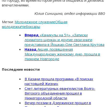
по городу, во время которой ребята общались и делились
впечатлениями.
Юлия Синицына, отдел информации ВВО
Метки:
Молодежное служение
Общая
молодежка
Чебоксары
Вперед
«Каникулы на 5+», «Записки
лохматого щенка» и другие свои книги
представила в Йошкар-Оле Светлана Крутова
Назад
Акция, посвященная
Международному женскому дню, прошла в
Нижнем Новгороде
Последние новости
В Казани прошла программа «В поисках
настоящей Жизни»
Слет литературных евангелистов Волго-
Вятского объединения прошел в
Нижегородской области
Вечер поэзии в Дзержинске прошел в