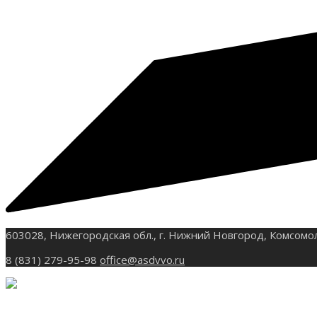
603028, Нижегородская обл., г. Нижний Новгород, Комсомо
8 (831) 279-95-98
office@asdvvo.ru