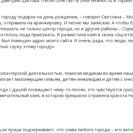
Дмитрия Шитова. Песня сочетает в себе нежность и торжест
 городу подарок на день рождения, – говорит Светлана – Мо
у, отправила на аранжировку. И песню мы записали. А чтобы
показать не только центр города, но и другие районы – Сорм
телось сюда приезжать. Я разместила клип в своих соцсетях
 был помещен адрес моего сайта. Я очень рада, что люди, пе
тью служу этому городу».
волонтерской деятельностью, помогая медикам во время пан
могает малоимущим семьям, детям-инвалидам и детям с онк
да с душой посвящают чему-то песню, это чувствуется сраз
мечательный клип, в котором прекрасно отражена красота Н
ьзя лучше подчеркивают, что слава любого города – его жи