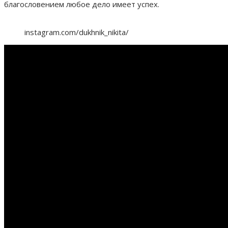
благословением любое дело имеет успех.
instagram.com/dukhnik_nikita/