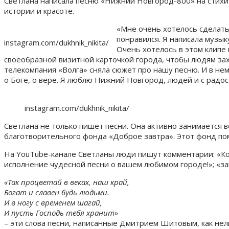
Светлана написала песню «Нижний Новгород-800» на стихи 
истории и красоте.
«Мне очень хотелось сделать
понравился. Я написала музык
instagram.com/dukhnik_nikita/
Очень хотелось в этом клипе 
своеобразной визитной карточкой города, чтобы людям захо
телекомпания «Волга» сняла сюжет про нашу песню. И в нем
о Боге, о вере. Я люблю Нижний Новгород, людей и с радос
instagram.com/dukhnik_nikita/
Светлана не только пишет песни. Она активно занимается 
благотворительного фонда «Доброе завтра». Этот фонд по
На YouTube-канале Светланы люди пишут комментарии: «Ког
исполнение чудесной песни о вашем любимом городе!»; «за
«Так процветай в веках, наш край,
Богат и славен будь людьми.
И в ногу с временем шагай,
И пусть Господь тебя хранит»
– эти слова песни, написанные Дмитрием Шитовым, как нел