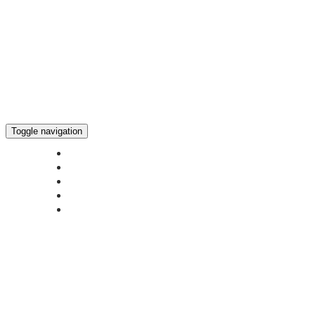
Toggle navigation
ГЛАВНАЯ
НОВОСТИ
БОГОСЛУЖЕНИЕ ON-LINE
ПОЖЕРТВОВАТЬ
КОНТАКТЫ