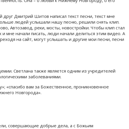
венность. Она – о любви к Нижнему Новгороду, о его
й друг Дмитрий Шитов написал текст песни, текст мне
 больше людей услышали нашу песню, решили снять клип.
ово, Автозавод, реки, мосты, новостройки. Чтобы клип стал
 и мне начали писать, люди начали делиться этим видео. А
реходя на сайт, могут услышать и другие мои песни, песни
демии. Светлана также является одним из учредителей
ологическими заболеваниями.
у»; «спасибо вам за Божественное, проникновенное
ижнего Новгорода».
тели, совершающие добрые дела, а с Божьим