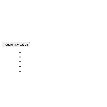
Toggle navigation
ГЛАВНАЯ
НОВОСТИ
БОГОСЛУЖЕНИЕ ON-LINE
ПОЖЕРТВОВАТЬ
КОНТАКТЫ