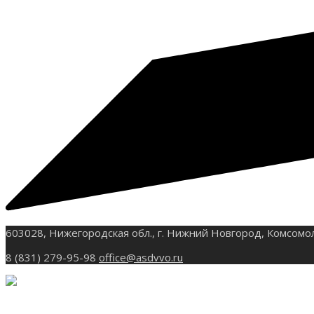
603028, Нижегородская обл., г. Нижний Новгород, Комсомо
8 (831) 279-95-98
office@asdvvo.ru