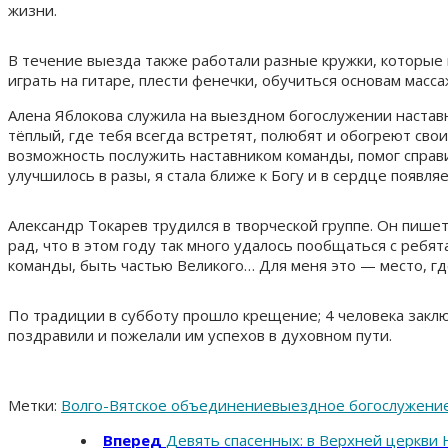
жизни.
В течение выезда также работали разные кружки, которые
играть на гитаре, плести фенечки, обучиться основам масс
Алена Яблокова служила на выездном богослужении наставн
тёплый, где тебя всегда встретят, полюбят и обогреют сво
возможность послужить наставником команды, помог справ
улучшилось в разы, я стала ближе к Богу и в сердце появля
Александр Токарев трудился в творческой группе. Он пишет
рад, что в этом году так много удалось пообщаться с ребя
команды, быть частью Великого… Для меня это — место, где
По традиции в субботу прошло крещение; 4 человека заклю
поздравили и пожелали им успехов в духовном пути.
Метки:
Волго-Вятское объединение
выездное богослужени
Вперед
Девять спасенных: в Верхней церкви