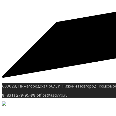
603028, Нижегородская обл., г. Нижний Новгород, Комсомо
8 (831) 279-95-98
office@asdvvo.ru