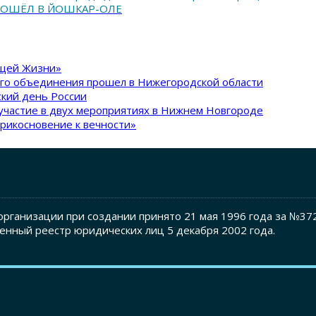
РОШЁЛ В ЙОШКАР-ОЛЕ
ящей Жизни»
ого объединения прошел в Нижегородской области
кий день России
участие в двух мероприятиях в Нижнем Новгороде
рикосновение к вечности»
рганизации при создании принято 21 мая 1996 года за №37
енный реестр юридических лиц 5 декабря 2002 года.