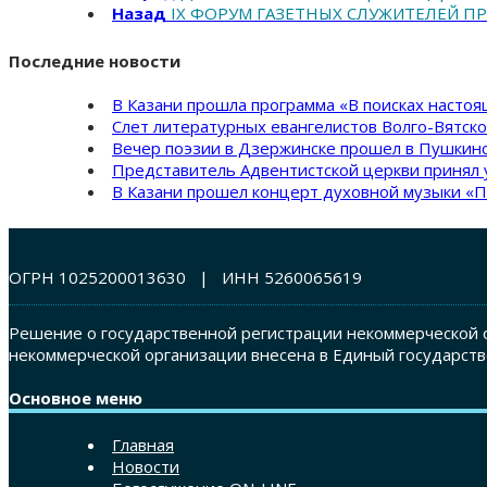
Назад
IX ФОРУМ ГАЗЕТНЫХ СЛУЖИТЕЛЕЙ П
Последние новости
В Казани прошла программа «В поисках насто
Слет литературных евангелистов Волго-Вятск
Вечер поэзии в Дзержинске прошел в Пушкинс
Представитель Адвентистской церкви принял 
В Казани прошел концерт духовной музыки «П
ОГРН 1025200013630 | ИНН 5260065619
Решение о государственной регистрации некоммерческой о
некоммерческой организации внесена в Единый государств
Основное меню
Главная
Новости