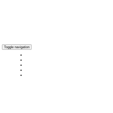
Toggle navigation
ГЛАВНАЯ
НОВОСТИ
БОГОСЛУЖЕНИЕ ON-LINE
ПОЖЕРТВОВАТЬ
КОНТАКТЫ