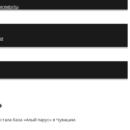
ОКУМЕНТЫ
ВИ
»
тала база «Алый парус» в Чувашии.