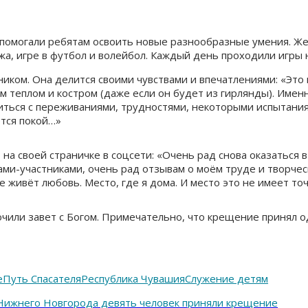
 помогали ребятам освоить новые разнообразные умения. Ж
ажа, игре в футбол и волейбол. Каждый день проходили игры 
иком. Она делится своими чувствами и впечатлениями: «Это
им теплом и костром (даже если он будет из гирлянды). Имен
иться с переживаниями, трудностями, некоторыми испытания
ется покой…»
 на своей страничке в соцсети: «Очень рад снова оказаться
тами-участниками, очень рад отзывам о моём труде и творче
 живёт любовь. Место, где я дома. И место это не имеет точ
чили завет с Богом. Примечательно, что крещение принял о
е
Путь Спасателя
Республика Чувашия
Служение детям
 Нижнего Новгорода девять человек приняли крещение