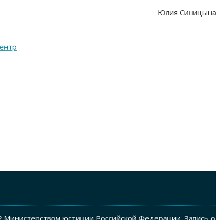
Юлия Синицына
Центр
2 Министерством юстиции Российской Федерации. Запись о