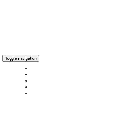
Toggle navigation
ГЛАВНАЯ
НОВОСТИ
БОГОСЛУЖЕНИЕ ON-LINE
ПОЖЕРТВОВАТЬ
КОНТАКТЫ