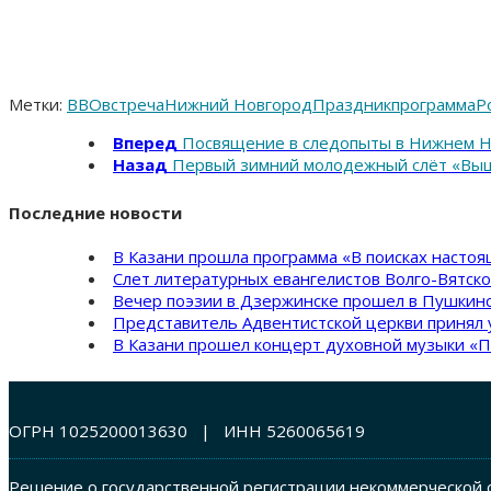
Метки:
ВВО
встреча
Нижний Новгород
Праздник
программа
Р
Вперед
Посвящение в следопыты в Нижнем 
Назад
Первый зимний молодежный слёт «Вы
Последние новости
В Казани прошла программа «В поисках насто
Слет литературных евангелистов Волго-Вятск
Вечер поэзии в Дзержинске прошел в Пушкинс
Представитель Адвентистской церкви принял 
В Казани прошел концерт духовной музыки «П
ОГРН 1025200013630 | ИНН 5260065619
Решение о государственной регистрации некоммерческой о