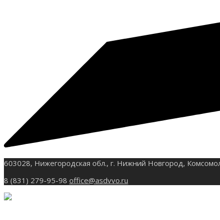
603028, Нижегородская обл., г. Нижний Новгород, Комсомо
8 (831) 279-95-98
office@asdvvo.ru