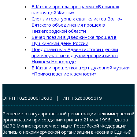
В Казани прошла программа «В поисках
настоящей Жизни»
Слет литературных евангелистов Волго-
Вятского объединения прошел в
Нижегородской области
Вечер поэзии в Дзержинске прошел в
Пушкинский день России
Представитель Адвентистской церкви
принял участие в двух мероприятиях в
Нижнем Новгороде
В Казани прошел концерт духовной музыки
«Прикосновение к вечности»
ОГРН 1025200013630 | ИНН 5260065619
Решение о государственной регистрации некоммерческой
организации при создании принято 21 мая 1996 года за
№372 Министерством юстиции Российской Федерации.
Запись о некоммерческой организации внесена в Единый