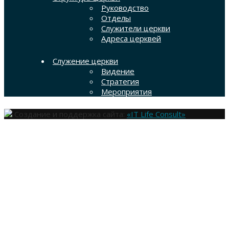
Руководство
Отделы
Служители церкви
Адреса церквей
Служение церкви
Видение
Стратегия
Мероприятия
Создание и поддержка сайта:
«IT Life Consult»