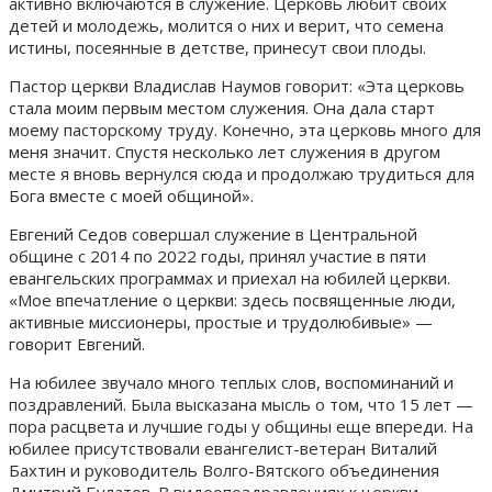
активно включаются в служение. Церковь любит своих
детей и молодежь, молится о них и верит, что семена
истины, посеянные в детстве, принесут свои плоды.
Пастор церкви Владислав Наумов говорит: «Эта церковь
стала моим первым местом служения. Она дала старт
моему пасторскому труду. Конечно, эта церковь много для
меня значит. Спустя несколько лет служения в другом
месте я вновь вернулся сюда и продолжаю трудиться для
Бога вместе с моей общиной».
Евгений Седов совершал служение в Центральной
общине с 2014 по 2022 годы, принял участие в пяти
евангельских программах и приехал на юбилей церкви.
«Мое впечатление о церкви: здесь посвященные люди,
активные миссионеры, простые и трудолюбивые» —
говорит Евгений.
На юбилее звучало много теплых слов, воспоминаний и
поздравлений. Была высказана мысль о том, что 15 лет —
пора расцвета и лучшие годы у общины еще впереди. На
юбилее присутствовали евангелист-ветеран Виталий
Бахтин и руководитель Волго-Вятского объединения
Дмитрий Булатов. В видеопоздравлениях к церкви