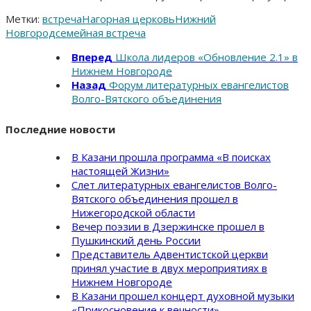
Метки:
встреча
Нагорная церковь
Нижний
Новгород
семейная встреча
Вперед
Школа лидеров «Обновление 2.1» в
Нижнем Новгороде
Назад
Форум литературных евангелистов
Волго-Вятского объединения
Последние новости
В Казани прошла программа «В поисках
настоящей Жизни»
Слет литературных евангелистов Волго-
Вятского объединения прошел в
Нижегородской области
Вечер поэзии в Дзержинске прошел в
Пушкинский день России
Представитель Адвентистской церкви
принял участие в двух мероприятиях в
Нижнем Новгороде
В Казани прошел концерт духовной музыки
«Прикосновение к вечности»