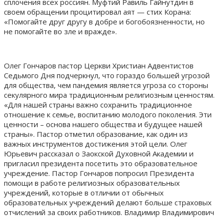
сплочения всех россиян. Муфтий Равиль Гайнутдин в
своем обращении процитировал аят — стих Корана:
«Помогайте друг другу в добре и богобоязненности, но
не помогайте во зле и вражде».
Олег Гончаров пастор Церкви Христиан Адвентистов
Седьмого Дня подчеркнул, что гораздо большей угрозой
для общества, чем пандемия является угроза со стороны
секулярного мира традиционным религиозным ценностям.
«Для нашей страны важно сохранить традиционное
отношение к семье, воспитанию молодого поколения. Эти
ценности – основа нашего общества и будущее нашей
страны». Пастор отметил образование, как один из
важных инструментов достижения этой цели. Олег
Юрьевич рассказал о Заокской Духовной Академии и
пригласил президента посетить это образовательное
учреждение. Пастор Гончаров попросил Президента
помощи в работе религиозных образовательных
учреждений, которые в отличии от обычных
образовательных учреждений делают больше страховых
отчислений за своих работников. Владимир Владимирович