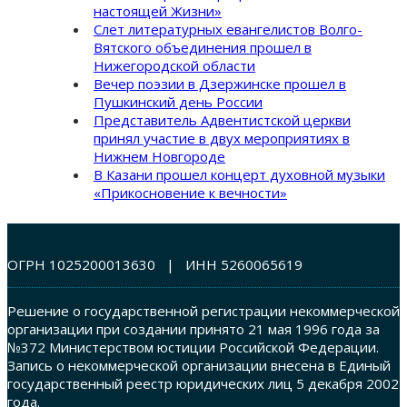
настоящей Жизни»
Слет литературных евангелистов Волго-
Вятского объединения прошел в
Нижегородской области
Вечер поэзии в Дзержинске прошел в
Пушкинский день России
Представитель Адвентистской церкви
принял участие в двух мероприятиях в
Нижнем Новгороде
В Казани прошел концерт духовной музыки
«Прикосновение к вечности»
ОГРН 1025200013630 | ИНН 5260065619
Решение о государственной регистрации некоммерческой
организации при создании принято 21 мая 1996 года за
№372 Министерством юстиции Российской Федерации.
Запись о некоммерческой организации внесена в Единый
государственный реестр юридических лиц 5 декабря 2002
года.