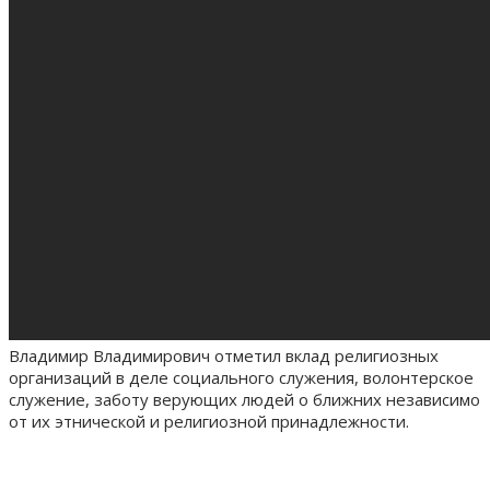
Владимир Владимирович отметил вклад религиозных
организаций в деле социального служения, волонтерское
служение, заботу верующих людей о ближних независимо
от их этнической и религиозной принадлежности.