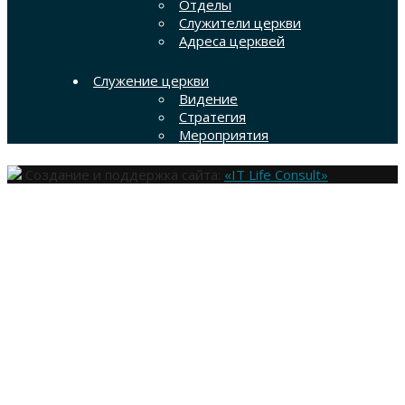
Отделы
Служители церкви
Адреса церквей
Служение церкви
Видение
Стратегия
Мероприятия
Создание и поддержка сайта:
«IT Life Consult»