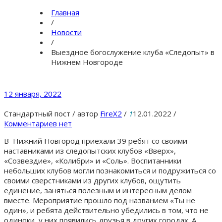
Главная
/
Новости
/
Выездное богослужение клуба «Следопыт» в
Нижнем Новгороде
12 января, 2022
Стандартный пост
/
автор
FireX2
/
1
12.01.2022
/
Комментариев нет
В Нижний Новгород приехали 39 ребят со своими
наставниками из следопытских клубов «Вверх»,
«Созвездие», «Колибри» и «Соль». Воспитанники
небольших клубов могли познакомиться и подружиться со
своими сверстниками из других клубов, ощутить
единение, заняться полезным и интересным делом
вместе. Мероприятие прошло под названием «Ты не
один», и ребята действительно убедились в том, что не
одиноки, у них появились друзья в других городах. А