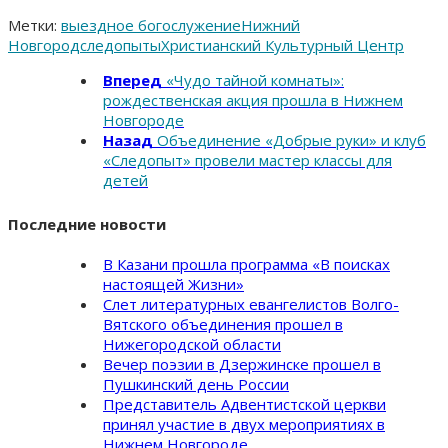
Метки:
выездное богослужение
Нижний
Новгород
следопыты
Христианский Культурный Центр
Вперед
«Чудо тайной комнаты»:
рождественская акция прошла в Нижнем
Новгороде
Назад
Объединение «Добрые руки» и клуб
«Следопыт» провели мастер классы для
детей
Последние новости
В Казани прошла программа «В поисках
настоящей Жизни»
Слет литературных евангелистов Волго-
Вятского объединения прошел в
Нижегородской области
Вечер поэзии в Дзержинске прошел в
Пушкинский день России
Представитель Адвентистской церкви
принял участие в двух мероприятиях в
Нижнем Новгороде